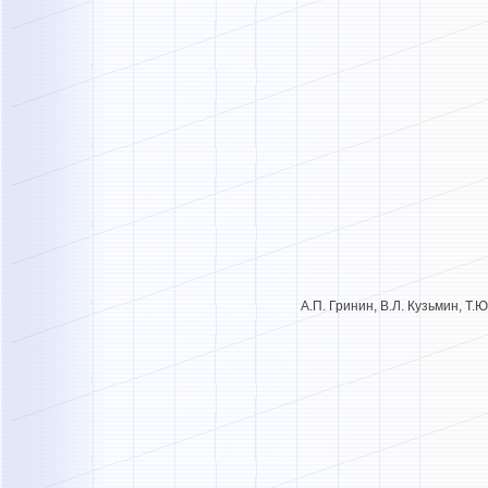
А.П. Гринин, В.Л. Кузьмин, Т.