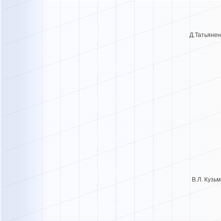
Д.Татьян
В.Л. Куз