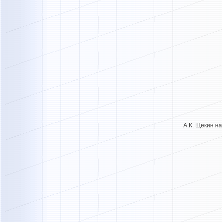
А.К. Щекин н