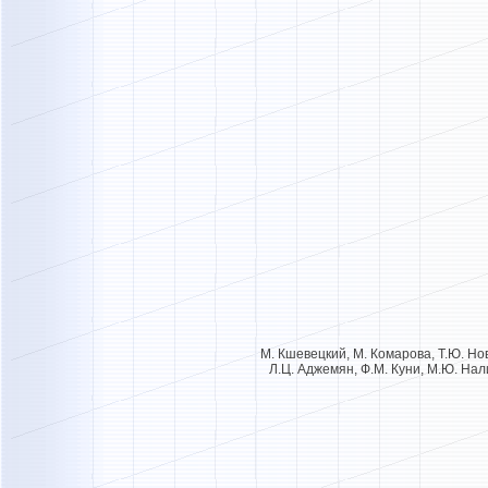
М. Кшевецкий, М. Комарова, Т.Ю. Нов
Л.Ц. Аджемян, Ф.М. Куни, М.Ю. Нали