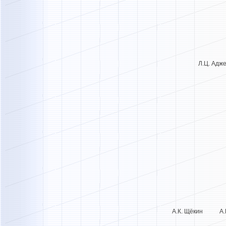
Л.Ц. Ад
А.К. Щёкин А.