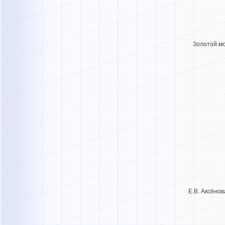
Золотой мо
Е.В. Аксё