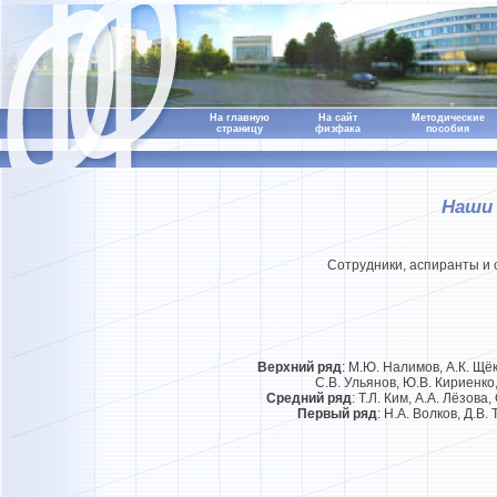
На главную
На сайт
Методические
страницу
физфака
пособия
Наши
Сотрудники, аспиранты и 
Верхний ряд
: М.Ю. Налимов, А.К. Щёк
С.В. Ульянов, Ю.В. Кириенко,
Средний ряд
: Т.Л. Ким, А.А. Лёзова
Первый ряд
: Н.А. Волков, Д.В.