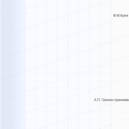
Ф.М.Ку
А.П. Гринин прини