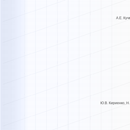
А.Е. Куч
Ю.В. Кириенко, Н